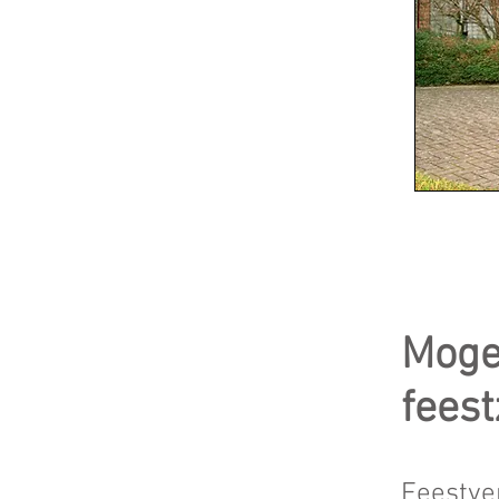
Mogel
feest
Feestve